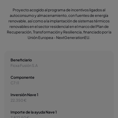
Proyecto acogido al programa de incentivos ligados al
autoconsumo y almacenamiento, con fuentes de energía
renovable, así como a la implantación de sistemas térmicos
renovables en el sector residencial en el marco del Plan de
Recuperación, Transformación y Resiliencia, financiado por la
Unión Europea - NextGenerationEU.
Beneficiario
Ficxa Fusión S.A
Componente
C7:I1
Inversión Nave 1
22.350 €
Importe de la ayuda Nave 1
7.822,50 €