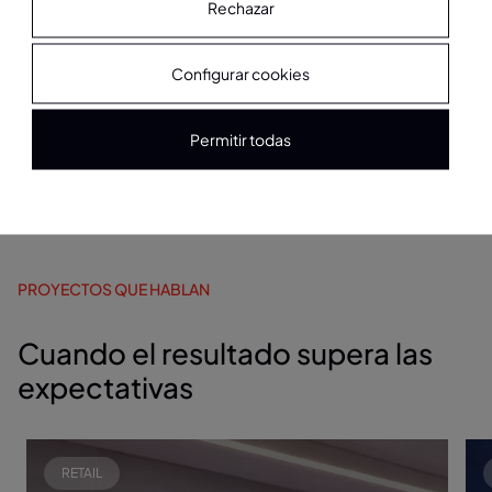
Rechazar
Asesoramiento y experiencia
Configurar cookies
Proyectistas
Permitir todas
Visión estratégica en cada proyecto
PROYECTOS QUE HABLAN
Cuando el resultado supera las
expectativas
RETAIL