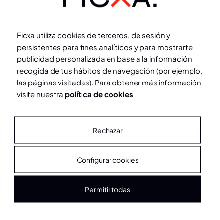
FICXA
Trabajamos con marcas líderes que confían en
Ficxa utiliza cookies de terceros, de sesión y
nuestra experiencia, transformando sus espacios
persistentes para fines analíticos y para mostrarte
comerciales en puntos de venta únicos que
publicidad personalizada en base a la información
conectan con sus clientes y transmiten su
recogida de tus hábitos de navegación (por ejemplo,
esencia.
las páginas visitadas). Para obtener más información
visite nuestra
política de cookies
Rechazar
Configurar cookies
Permitir todas