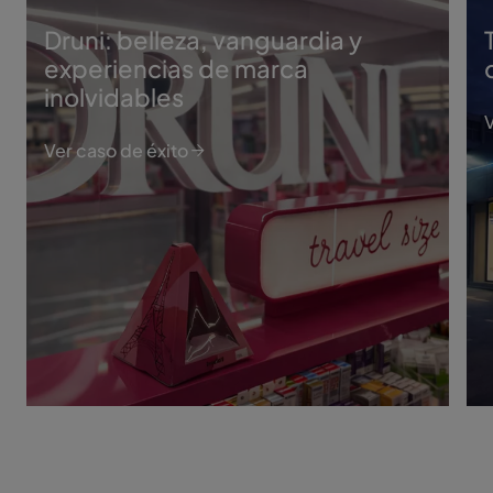
Druni: belleza, vanguardia y
experiencias de marca
inolvidables
V
Ver caso de éxito