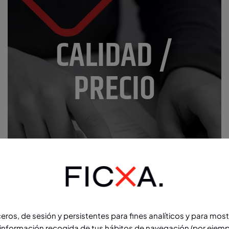
CALIDAD /
PRECIO
rceros, de sesión y persistentes para fines analíticos y para mos
 información recogida de tus hábitos de navegación (por ejemplo