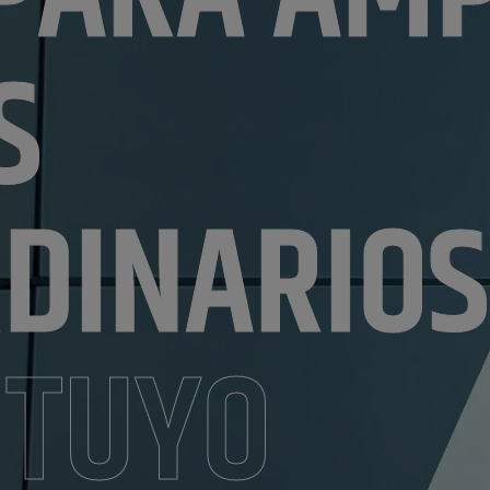
S
DINARIOS
 TUYO