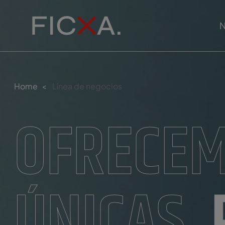
N
Home
<
Línea de negocios
OFRECEM
ÚNICAS,