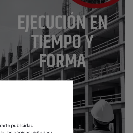
EJECUCIÓN EN
TIEMPO Y
FORMA
trarte publicidad
, las páginas visitadas).