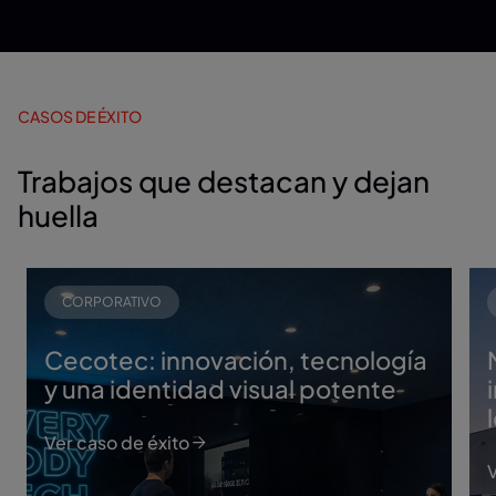
CASOS DE ÉXITO
Trabajos que destacan y dejan
huella
CORPORATIVO
Cecotec: innovación, tecnología
y una identidad visual potente
Ver caso de éxito
V