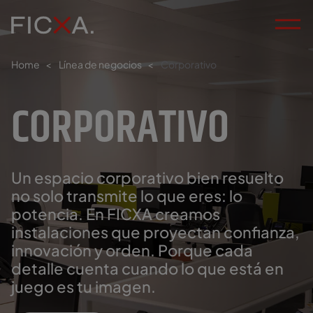
Home
<
Línea de negocios
<
Corporativo
CORPORATIVO
Un espacio corporativo bien resuelto
no solo transmite lo que eres: lo
potencia. En FICXA creamos
instalaciones que proyectan confianza,
innovación y orden. Porque cada
detalle cuenta cuando lo que está en
juego es tu imagen.