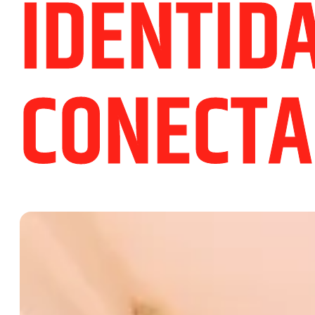
IDENTID
CONECT