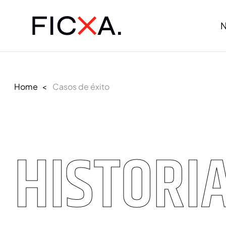
N
Home
<
Casos de éxito
HISTORIA